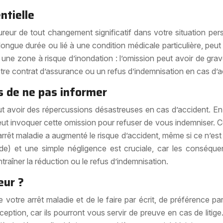
ntielle
reur de tout changement significatif dans votre situation perso
e longue durée ou lié à une condition médicale particulière, 
ne zone à risque d’inondation : l’omission peut avoir de gra
votre contrat d’assurance ou un refus d’indemnisation en cas d’a
es de ne pas informer
t avoir des répercussions désastreuses en cas d’accident. En 
 peut invoquer cette omission pour refuser de vous indemniser. 
n arrêt maladie a augmenté le risque d’accident, même si ce n’est
aude) et une simple négligence est cruciale, car les conséqu
traîner la réduction ou le refus d’indemnisation.
eur ?
e votre arrêt maladie et de le faire par écrit, de préférence
eption, car ils pourront vous servir de preuve en cas de litige.