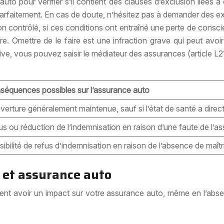
e auto pour vérifier s’il contient des clauses d’exclusion liées
arfaitement. En cas de doute, n’hésitez pas à demander des exp
non contrôlé, si ces conditions ont entraîné une perte de consc
cture. Omettre de le faire est une infraction grave qui peut a
ive, vous pouvez saisir le médiateur des assurances (article 
séquences possibles sur l’assurance auto
erture généralement maintenue, sauf si l’état de santé a direc
s ou réduction de l’indemnisation en raison d’une faute de l’as
ibilité de refus d’indemnisation en raison de l’absence de maîtri
 et assurance auto
nt avoir un impact sur votre assurance auto, même en l’absen