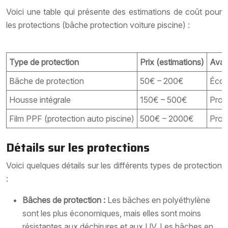
Voici une table qui présente des estimations de coût pour
les protections (bâche protection voiture piscine) :
Type de protection
Prix (estimations)
Avan
Bâche de protection
50€ – 200€
Écono
Housse intégrale
150€ – 500€
Prot
Film PPF (protection auto piscine)
500€ – 2000€
Prote
Détails sur les protections
Voici quelques détails sur les différents types de protection
:
Bâches de protection :
Les bâches en polyéthylène
sont les plus économiques, mais elles sont moins
résistantes aux déchirures et aux UV. Les bâches en